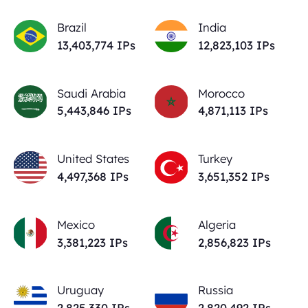
Brazil
India
13,403,774
IPs
12,823,103
IPs
Saudi Arabia
Morocco
5,443,846
IPs
4,871,113
IPs
United States
Turkey
4,497,368
IPs
3,651,352
IPs
Mexico
Algeria
3,381,223
IPs
2,856,823
IPs
Uruguay
Russia
2,825,330
IPs
2,820,492
IPs