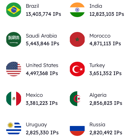
Brazil
India
13,403,774
IPs
12,823,103
IPs
Saudi Arabia
Morocco
5,443,846
IPs
4,871,113
IPs
United States
Turkey
4,497,368
IPs
3,651,352
IPs
Mexico
Algeria
3,381,223
IPs
2,856,823
IPs
Uruguay
Russia
2,825,330
IPs
2,820,492
IPs