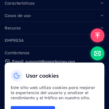
Características
Data for AI
Casos de uso
Recurso
EMPRESA
Contáctanos
Email: support@smartproxy.org
Usar cookies
Español
Este sitio web utiliza cookies para mejorar
la experiencia del usuario y analizar el
Debido a la política, este servicio no está
rendimiento y el tráfico en nuestro sitio.
disponible en China continental. ¡Gracias
por su comprensión!