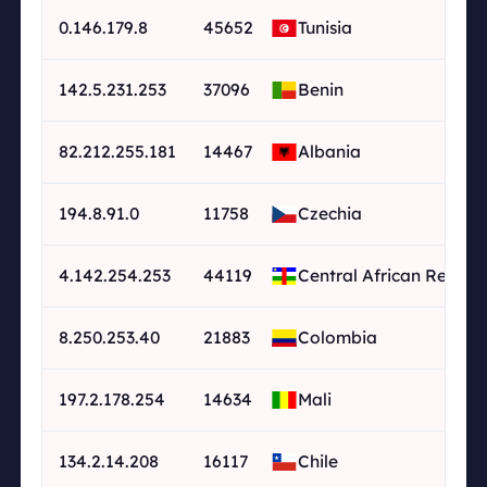
0.146.179.8
45652
Tunisia
142.5.231.253
37096
Benin
82.212.255.181
14467
Albania
194.8.91.0
11758
Czechia
4.142.254.253
44119
Central African Republ
8.250.253.40
21883
Colombia
197.2.178.254
14634
Mali
134.2.14.208
16117
Chile