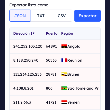
ocol=&port=&uptime=&anonymity=&s
Exportar lista como
peed=&google_passed=&asn=&page
_size=20&page=1
JSON
TXT
CSV
Exportar
Dirección IP
Puerto
Región
241.252.105.120
64891
Angola
8.188.250.240
50535
Réunion
111.234.125.253
28781
Brunei
4.108.8.201
806
São Tomé and Príncipe
211.2.66.3
41721
Yemen