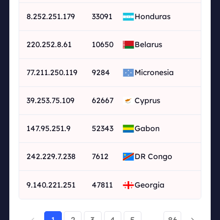
8.252.251.179
33091
Honduras
220.252.8.61
10650
Belarus
77.211.250.119
9284
Micronesia
39.253.75.109
62667
Cyprus
147.95.251.9
52343
Gabon
242.229.7.238
7612
DR Congo
9.140.221.251
47811
Georgia
1
2
3
4
5
86