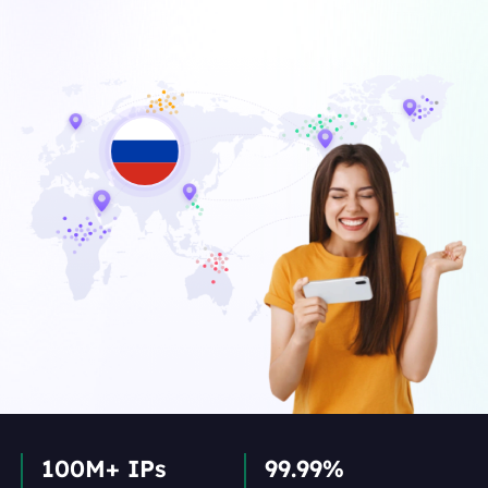
100M+ IPs
99.99%