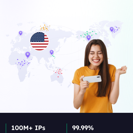
100M+ IPs
99.99%