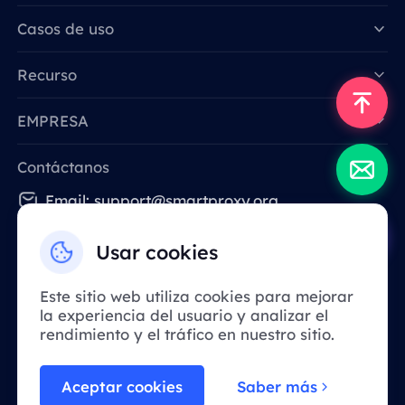
Data for AI
Casos de uso
Recurso
EMPRESA
Contáctanos
Email: support@smartproxy.org
Usar cookies
Español
Este sitio web utiliza cookies para mejorar
la experiencia del usuario y analizar el
Debido a la política, este servicio no está
rendimiento y el tráfico en nuestro sitio.
disponible en China continental. ¡Gracias
por su comprensión!
Aceptar cookies
Saber más