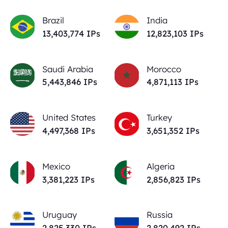
Brazil
India
13,403,774
IPs
12,823,103
IPs
Saudi Arabia
Morocco
5,443,846
IPs
4,871,113
IPs
United States
Turkey
4,497,368
IPs
3,651,352
IPs
Mexico
Algeria
3,381,223
IPs
2,856,823
IPs
Uruguay
Russia
2,825,330
IPs
2,820,492
IPs