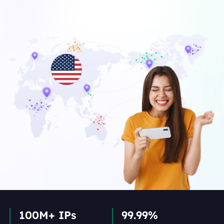
100M+ IPs
99.99%