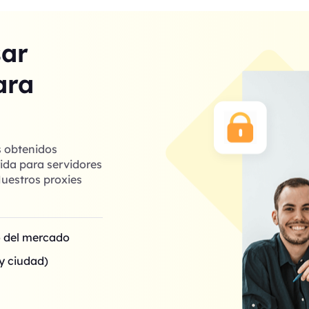
sar
ara
s obtenidos
ida para servidores
uestros proxies
o del mercado
y ciudad)