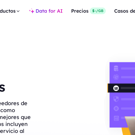
ductos
Data for AI
Precios
Casos d
$-/GB
s
eedores de
s como
mejores que
os incluyen
ervicio al