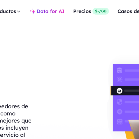
ductos
Data for AI
Precios
Casos d
$-/GB
eedores de
s como
mejores que
os incluyen
ervicio al