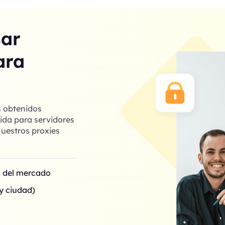
sar
ara
s obtenidos
ida para servidores
uestros proxies
o del mercado
y ciudad)