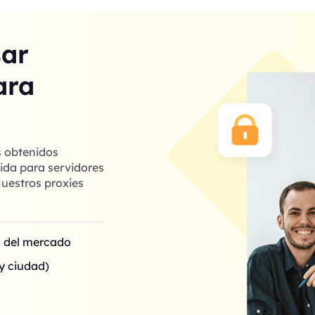
sar
ara
s obtenidos
ida para servidores
uestros proxies
o del mercado
y ciudad)