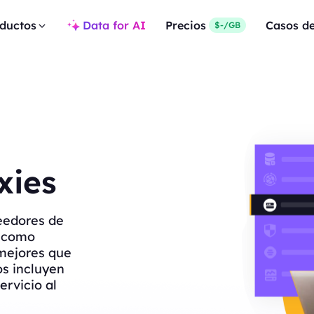
ductos
Data for AI
Precios
Casos d
$-/GB
xies
eedores de
s como
mejores que
os incluyen
ervicio al