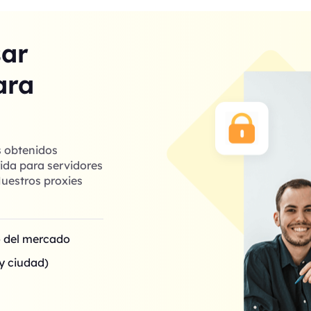
sar
ara
s obtenidos
ida para servidores
uestros proxies
o del mercado
y ciudad)