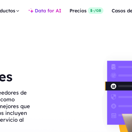
ductos
Data for AI
Precios
Casos d
$-/GB
es
eedores de
s como
mejores que
os incluyen
ervicio al