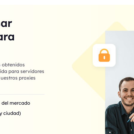
sar
ara
s obtenidos
ida para servidores
uestros proxies
o del mercado
y ciudad)