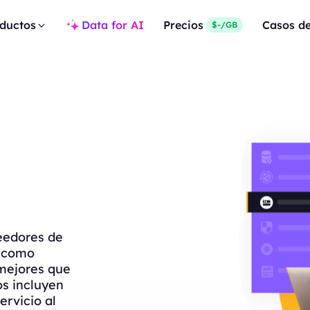
ductos
Data for AI
Precios
Casos d
$-/GB
eedores de
s como
mejores que
os incluyen
ervicio al