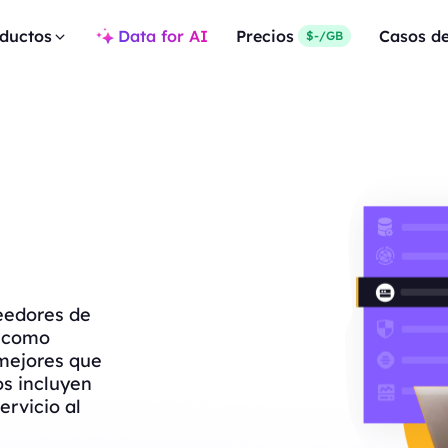
ductos
Data for AI
Precios
Casos d
$-/GB
eedores de
s como
mejores que
os incluyen
ervicio al