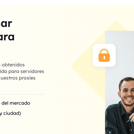
sar
ara
s obtenidos
ida para servidores
uestros proxies
o del mercado
y ciudad)