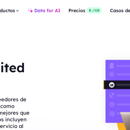
ductos
Data for AI
Precios
Casos d
$-/GB
ited
eedores de
s como
mejores que
os incluyen
ervicio al