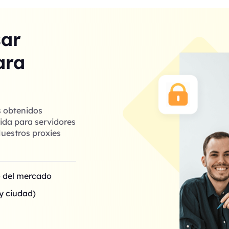
sar
ara
s obtenidos
ida para servidores
uestros proxies
o del mercado
y ciudad)