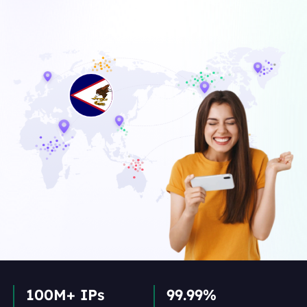
100M+ IPs
99.99%