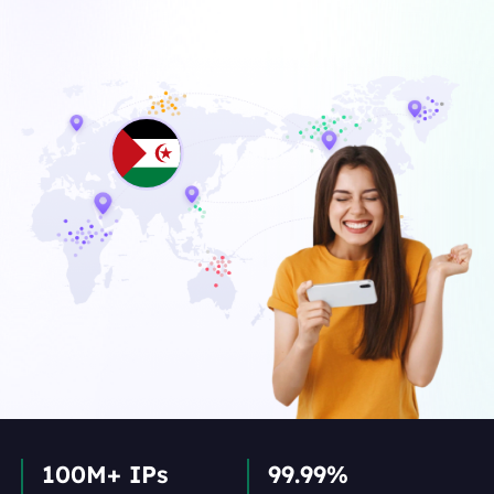
100M+ IPs
99.99%