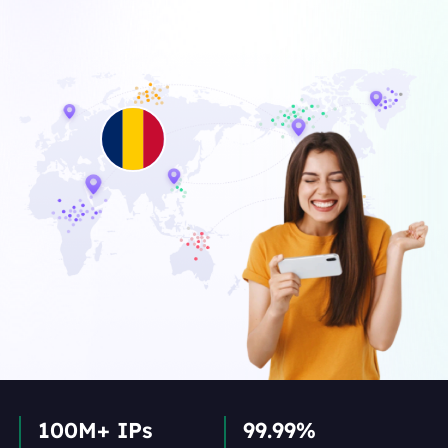
100M+ IPs
99.99%