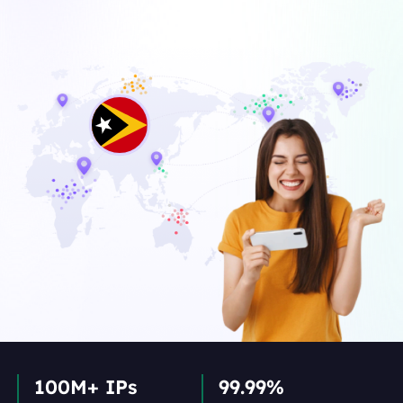
100M+ IPs
99.99%