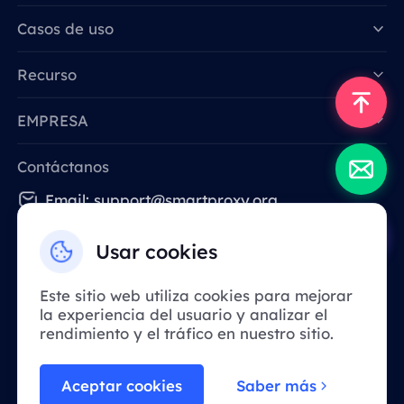
Data for AI
Casos de uso
Recurso
EMPRESA
Contáctanos
Email: support@smartproxy.org
Usar cookies
Español
Este sitio web utiliza cookies para mejorar
la experiencia del usuario y analizar el
Debido a la política, este servicio no está
rendimiento y el tráfico en nuestro sitio.
disponible en China continental. ¡Gracias
por su comprensión!
Aceptar cookies
Saber más