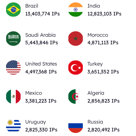
Brazil
India
13,403,774
IPs
12,823,103
IPs
Saudi Arabia
Morocco
5,443,846
IPs
4,871,113
IPs
United States
Turkey
4,497,368
IPs
3,651,352
IPs
Mexico
Algeria
3,381,223
IPs
2,856,823
IPs
Uruguay
Russia
2,825,330
IPs
2,820,492
IPs