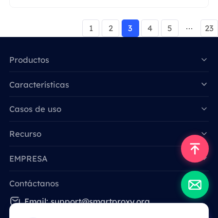
1
2
3
4
5
23
Productos
Características
Data for AI
Casos de uso
Recurso
EMPRESA
Contáctanos
Email: support@smartproxy.org